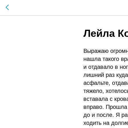
Лейла К
Выражаю огромн
нашла такого вр
и отдавало в но
лишний раз куда
асфальте, отдав
тяжело, хотелос
вставала с кров
вправо. Прошла 
до и после. Я р
ходить на долги