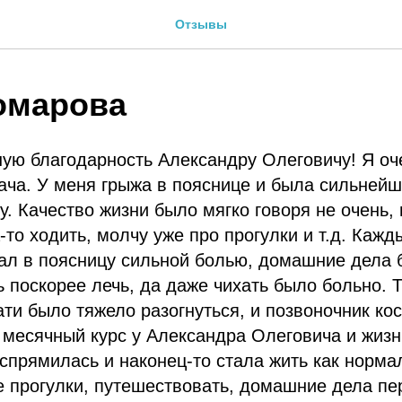
Отзывы
омарова
ую благодарность Александру Олеговичу! Я оч
ача. У меня грыжа в пояснице и была сильнейш
гу. Качество жизни было мягко говоря не очень,
-то ходить, молчу уже про прогулки и т.д. Каж
ал в поясницу сильной болью, домашние дела 
ь поскорее лечь, да даже чихать было больно. Т
ати было тяжело разогнуться, и позвоночник ко
месячный курс у Александра Олеговича и жизн
аспрямилась и наконец-то стала жить как норма
е прогулки, путешествовать, домашние дела пе