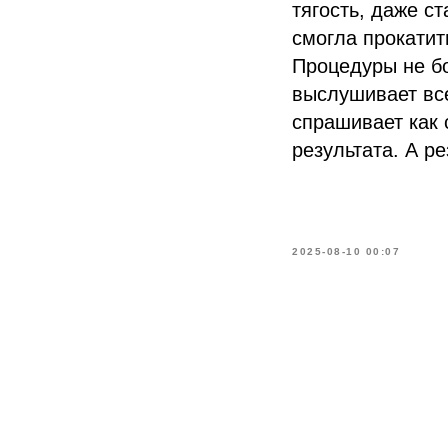
тягость, даже с
смогла прокатит
Процедуры не б
выслушивает вс
спрашивает как 
результата. А р
2025-08-10 00:07