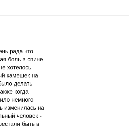
ень рада что
ая боль в спине
 не хотелось
дый камешек на
было делать
акже когда
сило немного
ь изменилась на
льный человек -
рестали быть в