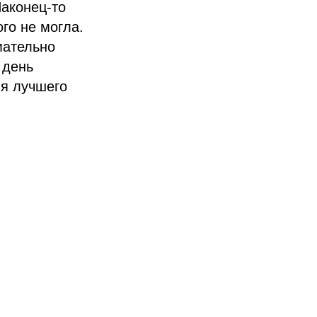
Наконец-то
го не могла.
мательно
 день
ля лучшего